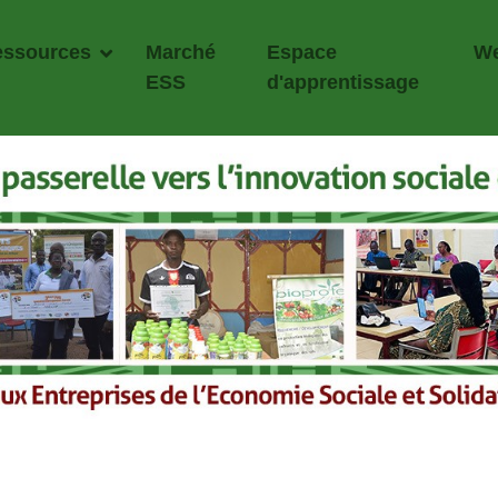
essources
Marché
Espace
We
ESS
d'apprentissage