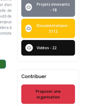
Projets innovants
et d’en
- 18
elle de
util de
 enjeux
Documentations -
idera à
5112
nomiste
Vidéos - 22
Contribuer
Proposer une
organisation