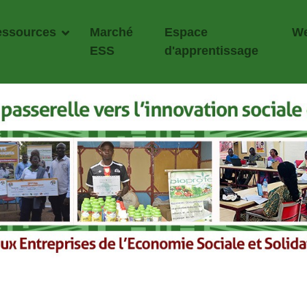
essources
Marché
Espace
We
ESS
d'apprentissage